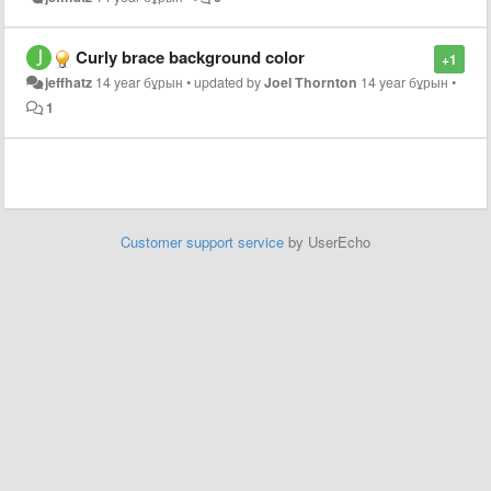
Curly brace background color
+1
jeffhatz
14 year бұрын
•
updated by
Joel Thornton
14 year бұрын
•
1
Customer support service
by UserEcho