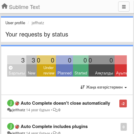
Sublime Text
User profile
jeffhatz
Your requests by status
3
3
0
0
0
0
0
0
Under
Барлығы
New
review
Planned
Started
Аяқталды
Ауытқыд
Жаңа өзгерістермен
Auto Complete doesn't close automatically
-2
jeffhatz
14 year бұрын
•
0
Auto Complete includes plugins
0
jeffhatz
14 year бұрын
•
0