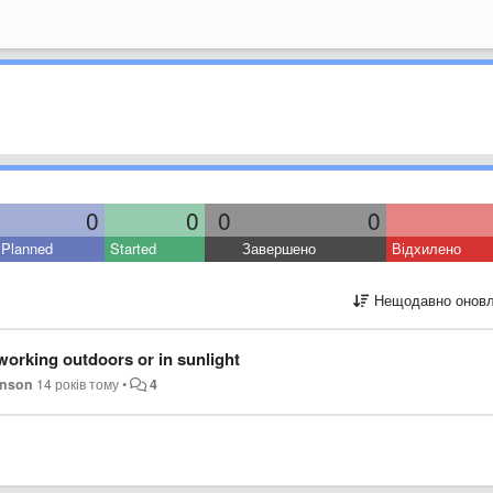
0
0
0
0
Planned
Started
Завершено
Відхилено
Нещодавно оновл
orking outdoors or in sunlight
hnson
14 років тому
•
4