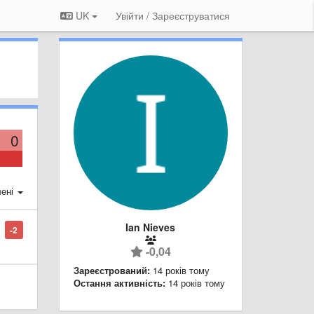
UK
Увійти / Зареєструватися
0
ені
Ian Nieves
-2
-0,04
Зареєстрований:
14 років тому
Остання активність:
14 років тому