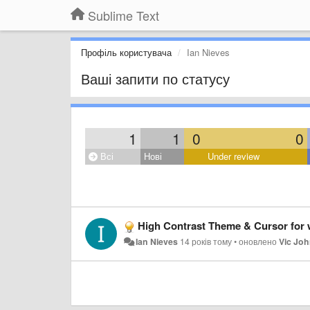
Sublime Text
Профіль користувача
Ian Nieves
Ваші запити по статусу
1
1
0
0
Всі
Нові
Under review
High Contrast Theme & Cursor for w
Ian Nieves
14 років тому
•
оновлено
Vic Jo