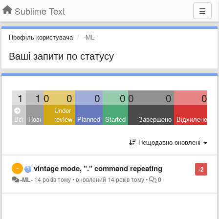
Sublime Text
Профіль користувача
-ML-
Ваші запити по статусу
1
1
0
0
0
0
0
0
0
Under
Всі
Нові
review
Planned
Started
Завершено
Відхилено
Нещодавно оновлені
vintage mode, "." command repeating
-2
-ML-
14 років тому
•
оновлений
14 років тому
•
0