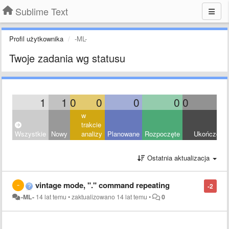
Sublime Text
Profil użytkownika
-ML-
Twoje zadania wg statusu
1
1
0
0
0
0
0
0
w
trakcie
Wszystkie
Nowy
analizy
Planowane
Rozpoczęte
Ukończony
Ostatnia aktualizacja
vintage mode, "." command repeating
-2
-ML-
14 lat temu
•
zaktualizowano
14 lat temu
•
0