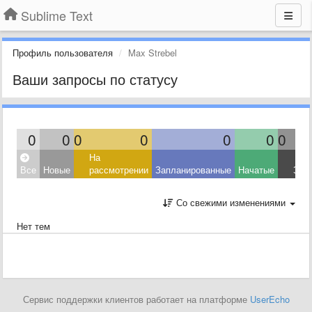
Sublime Text
Профиль пользователя
Max Strebel
Ваши запросы по статусу
0
0
0
0
0
0
0
На
Все
Новые
рассмотрении
Запланированные
Начатые
Зав
Со свежими изменениями
Нет тем
Сервис поддержки клиентов работает на платформе
UserEcho