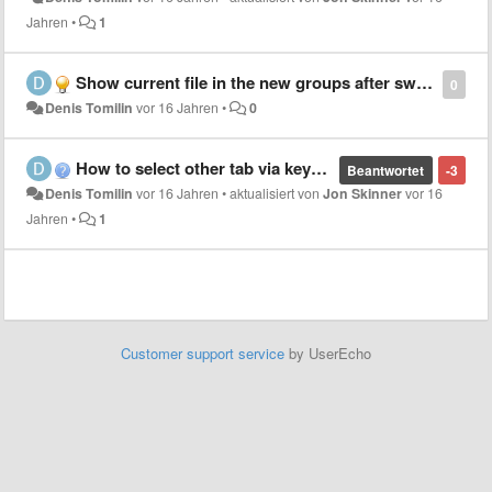
Jahren
•
1
Show current file in the new groups after switching
0
Denis Tomilin
vor 16 Jahren
•
0
How to select other tab via keyboard?
Beantwortet
-3
Denis Tomilin
vor 16 Jahren
•
aktualisiert von
Jon Skinner
vor 16
Jahren
•
1
Customer support service
by UserEcho