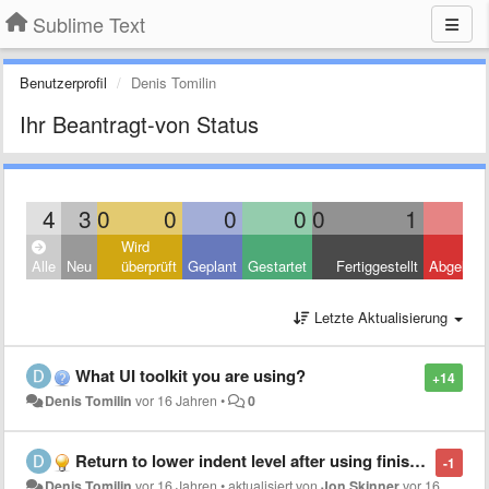
Sublime Text
Benutzerprofil
Denis Tomilin
Ihr Beantragt-von Status
4
3
0
0
0
0
0
1
Wird
Alle
Neu
überprüft
Geplant
Gestartet
Fertiggestellt
Abgelehn
Letzte Aktualisierung
What UI toolkit you are using?
+14
Denis Tomilin
vor 16 Jahren
•
0
Return to lower indent level after using finishing words
-1
Denis Tomilin
vor 16 Jahren
•
aktualisiert von
Jon Skinner
vor 16