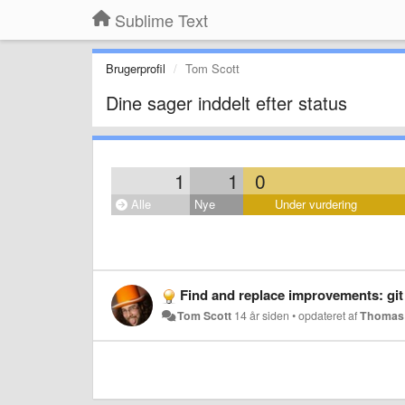
Sublime Text
Brugerprofil
Tom Scott
Dine sager inddelt efter status
1
1
0
Alle
Nye
Under vurdering
Find and replace improvements: git
Tom Scott
14 år siden
•
opdateret af
Thomas 