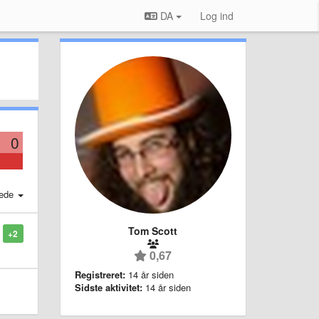
DA
Log ind
0
ede
Tom Scott
+2
0,67
Registreret:
14 år siden
Sidste aktivitet:
14 år siden