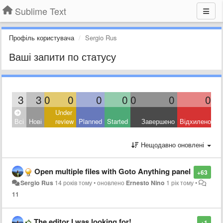
Sublime Text
Профіль користувача
Sergio Rus
Ваші запити по статусу
3
3
0
0
0
0
0
0
0
Under
Всі
Нові
review
Planned
Started
Завершено
Відхилено
Нещодавно оновлені
Open multiple files with Goto Anything panel
+63
Sergio Rus
14 років тому
•
оновлено
Ernesto Nino
1 рік тому
•
11
The editor I was looking for!
+1