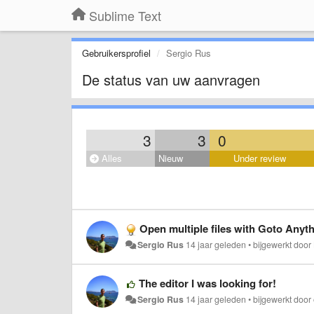
Sublime Text
Gebruikersprofiel
Sergio Rus
De status van uw aanvragen
3
3
0
Alles
Nieuw
Under review
Open multiple files with Goto Anyt
Sergio Rus
14 jaar geleden
•
bijgewerkt door
The editor I was looking for!
Sergio Rus
14 jaar geleden
•
bijgewerkt door