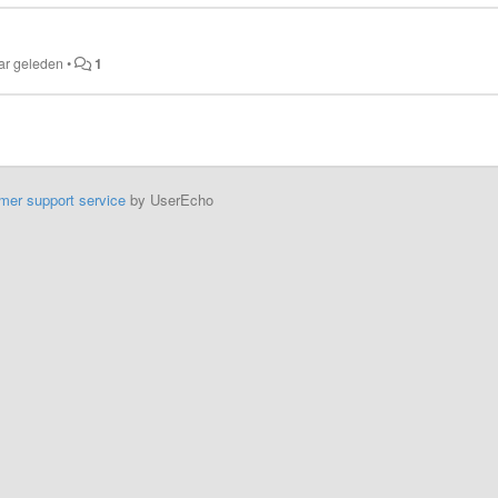
aar geleden
•
1
mer support service
by UserEcho