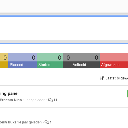
0
0
0
0
0
Planned
Started
Voltooid
Afgewezen
Laatst bijgew
hing panel
Ernesto Nino
1 jaar geleden
•
11
only buxz
14 jaar geleden
•
1