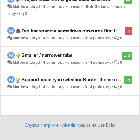
Matthew Lloyd
14 років тому
•
оновлено
Rob Gietema
14 років
тому
•
3
Tab bar shadow sometimes obscures first line of code
-1
Matthew Lloyd
14 років тому
•
оновлений
14 років тому
•
0
Smaller / narrower tabs
+13
Matthew Lloyd
14 років тому
•
оновлений
14 років тому
•
0
Support opacity in selectionBorder theme color
+1
Matthew Lloyd
14 років тому
•
оновлений
14 років тому
•
0
Служба підтримки клієнтів
працює на UserEcho