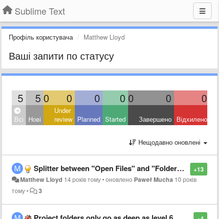
Sublime Text
Профіль користувача
Matthew Lloyd
Ваші запити по статусу
5
5
0
0
0
0
0
0
0
Under
Всі
Нові
review
Planned
Started
Завершено
Відхилено
Нещодавно оновлені
Splitter between "Open Files" and "Folders" in sidebar
+13
Matthew Lloyd
14 років тому
•
оновлено
Paweł Mucha
10 років
тому
•
3
Project folders only go as deep as level 6
+4