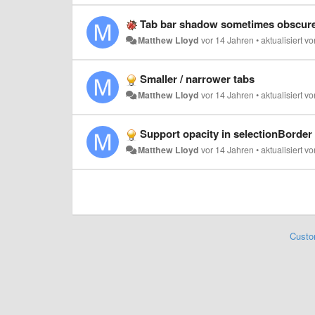
Tab bar shadow sometimes obscures 
Matthew Lloyd
vor 14 Jahren
•
aktualisiert
vo
Smaller / narrower tabs
Matthew Lloyd
vor 14 Jahren
•
aktualisiert
vo
Support opacity in selectionBorder
Matthew Lloyd
vor 14 Jahren
•
aktualisiert
vo
Custo