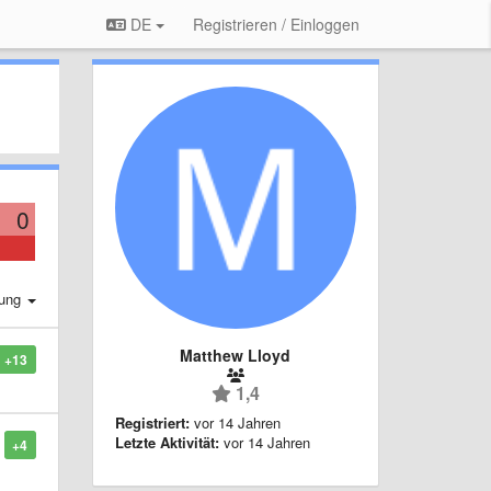
DE
Registrieren / Einloggen
0
rung
Matthew Lloyd
+13
1,4
Registriert:
vor 14 Jahren
Letzte Aktivität:
vor 14 Jahren
+4