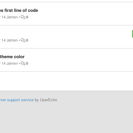
first line of code
r 14 Jahren
•
0
r 14 Jahren
•
0
 theme color
r 14 Jahren
•
0
mer support service
by UserEcho