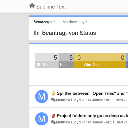
Sublime Text
Benutzerprofil
Matthew Lloyd
Ihr Beantragt-von Status
5
5
0
0
Alle
Neu
Wird überprüft
Splitter between "Open Files" and "
Matthew Lloyd
vor 14 Jahren
•
aktualisiert v
Project folders only go as deep as l
Matthew Lloyd
vor 14 Jahren
•
aktualisiert v