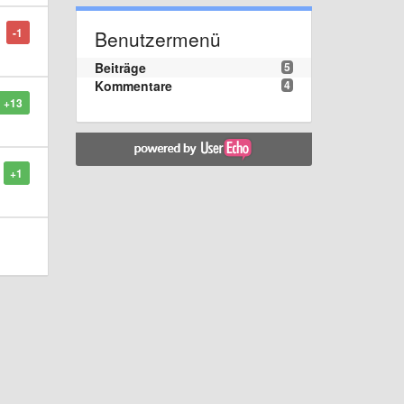
-1
Benutzermenü
Beiträge
5
Kommentare
4
+13
+1