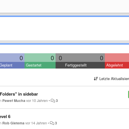
0
0
0
0
Geplant
Gestartet
Fertiggestellt
Abgelehnt
Letzte Aktualisie
Folders" in sidebar
on
Paweł Mucha
vor 10 Jahren
•
3
evel 6
on
Rob Gietema
vor 14 Jahren
•
3