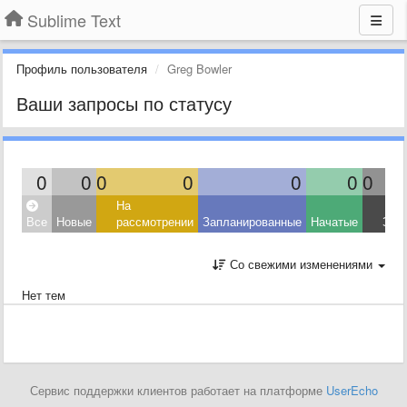
Sublime Text
Профиль пользователя
Greg Bowler
Ваши запросы по статусу
0
0
0
0
0
0
0
На
Все
Новые
рассмотрении
Запланированные
Начатые
Зав
Со свежими изменениями
Нет тем
Сервис поддержки клиентов работает на платформе
UserEcho