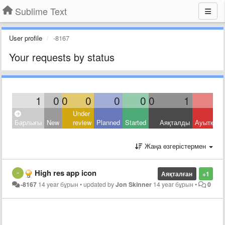
Sublime Text
User profile
-8167
Your requests by status
1
0
0
0
0
0
0
1
Under
Барлығы
New
review
Planned
Started
Аяқталды
Ауытқыд
Жаңа өзгерістермен
High res app icon
Аяқталған
+1
-8167
14 year бұрын
•
updated by
Jon Skinner
14 year бұрын
•
0