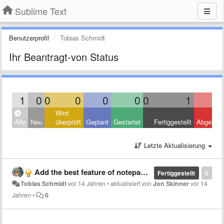
Sublime Text
Benutzerprofil
Tobias Schmidt
Ihr Beantragt-von Status
1
0
0
0
0
0
0
1
Wird
Alle
Neu
überprüft
Geplant
Gestartet
Fertiggestellt
Abgelehn
Letzte Aktualisierung
Add the best feature of notepad++
Fertiggestellt
0
Tobias Schmidt
vor 14 Jahren
•
aktualisiert von
Jon Skinner
vor 14
Jahren
•
0