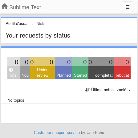
Sublime Text
Perfil d'usuari
Nick
Your requests by status
0
0
0
0
0
0
0
0
0
Under
Tots
Nou
review
Planned
Started
completat
rebutjat
Última actualització
No topics
Customer support service
by UserEcho