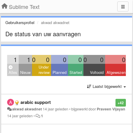
Sublime Text
Gebruikersprofiel
akwad akwadnet
De status van uw aanvragen
1
1
0
0
0
0
0
0
0
Under
Alles
Nieuw
review
Planned
Started
Voltooid
Afgewezen
Laatst bijgewerkt
arabic support
+42
akwad akwadnet
14 jaar geleden
•
bijgewerkt door
Praveen Vijayan
14 jaar geleden
•
1