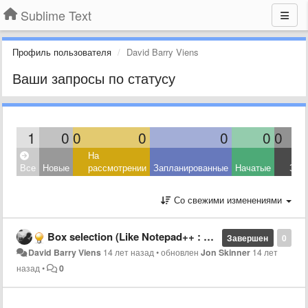
Sublime Text
Профиль пользователя
David Barry Viens
Ваши запросы по статусу
1
0
0
0
0
0
0
На
Все
Новые
рассмотрении
Запланированные
Начатые
Зав
Со свежими изменениями
Box selection (Like Notepad++ : Alt + click)
Завершен
0
David Barry Viens
14 лет назад
•
обновлен
Jon Skinner
14 лет
назад
•
0