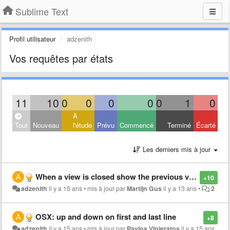
Sublime Text
Profil utilisateur
adzenith
Vos requêtes par états
11
10
0
0
0
0
0
1
0
À
Tout
Nouveau
l'étude
Prévu
Commencé
Terminé
Écarté
Les derniers mis à jour
When a view is closed show the previous view in the stack
+10
adzenith
il y a 15 ans
•
mis à jour par
Martijn Gus
il y a 13 ans
•
2
OSX: up and down on first and last line
+8
adzenith
il y a 15 ans
•
mis à jour par
Pavlos Vinieratos
il y a 15 ans