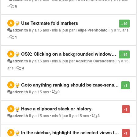
•
6
Use Textmate fold markers
+19
adzenith
il y a 15 ans
•
mis à jour par
Felipe Prenholato
il y a 15 ans
•
1
OSX: Clicking on a backgrounded window should bring it to the foreground and nothing else
+14
adzenith
il y a 15 ans
•
mis à jour par
Agostino Carandente
il y a 15
ans
•
4
Goto anything ranking should be case-sensitive
+1
adzenith
il y a 15 ans
•
0
Have a clipboard stack or history
-1
adzenith
il y a 15 ans
•
mis à jour
il y a 15 ans
•
3
In the sidebar, highlight the selected views for all groups
-1