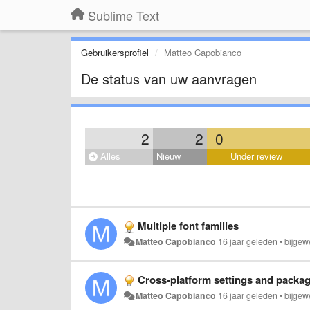
Sublime Text
Gebruikersprofiel
Matteo Capobianco
De status van uw aanvragen
2
2
0
Alles
Nieuw
Under review
Multiple font families
Matteo Capobianco
16 jaar geleden
•
bijgew
Cross-platform settings and packa
Matteo Capobianco
16 jaar geleden
•
bijgew