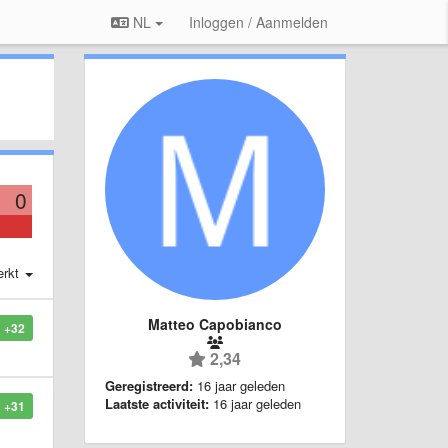
NL
Inloggen / Aanmelden
0
erkt
Matteo Capobianco
+32
2,34
Geregistreerd:
16 jaar geleden
Laatste activiteit:
16 jaar geleden
+31