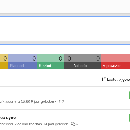
0
0
0
0
0
Planned
Started
Voltooid
Afgewezen
Laatst bijgew
erkt door
yf z (追随)
9 jaar geleden
•
7
ges sync
erkt door
Vladimir Starkov
14 jaar geleden
•
5