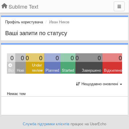
Sublime Text
Профіль користувача
Иван Ников
Ваші запити по статусу
0
0
0
0
0
0
0
0
0
Under
Всі
Нові
review
Planned
Started
Завершено
Відхилено
Нещодавно оновлені
Немає тем
Служба підтримки клієнтів
працює на UserEcho