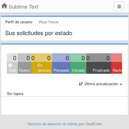
Sublime Text
Perfil de usuario
Иван Ников
Sus solicitudes por estado
0
0
0
0
0
0
0
0
En
Todo
Nuevo
revisión
Planeado
Iniciado
Finalizado
Rechaza
Última actualización
Sin topics
Servicio de atención al cliente
por UserEcho