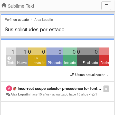
Sublime Text
Perfil de usuario
Alex Lopatin
Sus solicitudes por estado
1
1
0
0
0
0
0
0
En
Todo
Nuevo
revisión
Planeado
Iniciado
Finalizado
Rechaza
Última actualización
Incorrect scope selector precedence for fontStyle
0
Alex Lopatin
hace 15 años
•
actualizado
hace 15 años
•
1