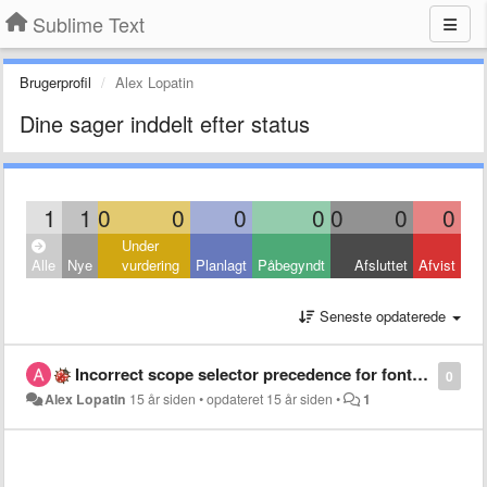
Sublime Text
Brugerprofil
Alex Lopatin
Dine sager inddelt efter status
1
1
0
0
0
0
0
0
0
Under
Alle
Nye
vurdering
Planlagt
Påbegyndt
Afsluttet
Afvist
Seneste opdaterede
Incorrect scope selector precedence for fontStyle
0
Alex Lopatin
15 år siden
•
opdateret
15 år siden
•
1