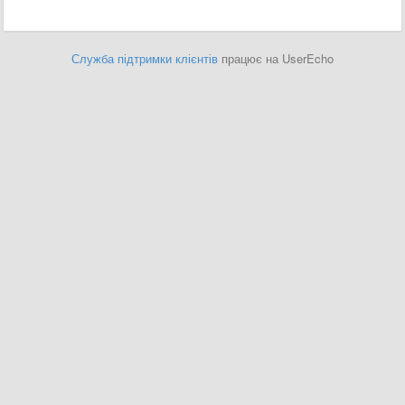
Служба підтримки клієнтів
працює на UserEcho