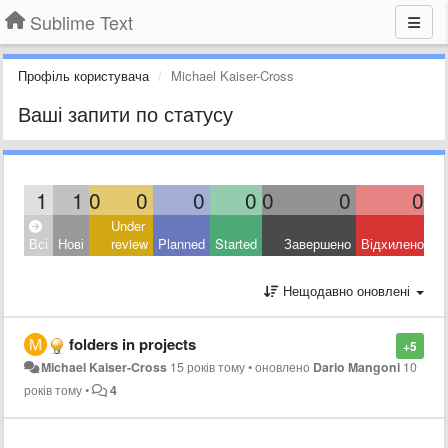
Sublime Text
Профіль користувача
Michael Kaiser-Cross
Ваші запити по статусу
1
1
0
0
0
0
0
0
0
Under
Всі
Нові
review
Planned
Started
Завершено
Відхилено
Нещодавно оновлені
folders in projects
+5
Michael Kaiser-Cross
15 років тому
•
оновлено
Dario Mangoni
10
років тому
•
4