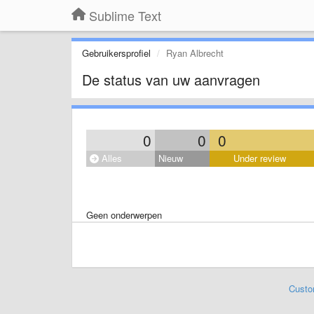
Sublime Text
Gebruikersprofiel
Ryan Albrecht
De status van uw aanvragen
0
0
0
Alles
Nieuw
Under review
Geen onderwerpen
Custo