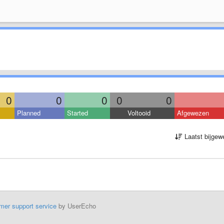
0
0
0
0
0
Planned
Started
Voltooid
Afgewezen
Laatst bijgew
mer support service
by UserEcho