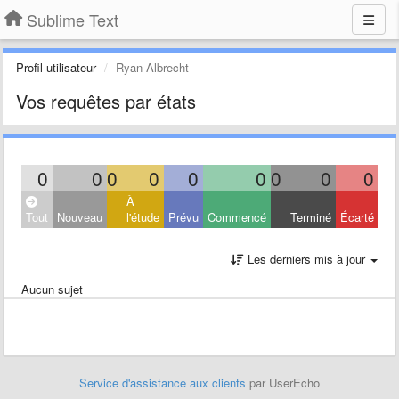
Sublime Text
Profil utilisateur
Ryan Albrecht
Vos requêtes par états
0
0
0
0
0
0
0
0
0
À
Tout
Nouveau
l'étude
Prévu
Commencé
Terminé
Écarté
Les derniers mis à jour
Aucun sujet
Service d'assistance aux clients
par UserEcho