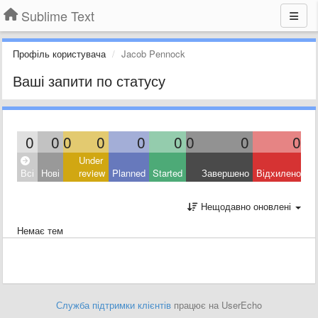
Sublime Text
Профіль користувача
Jacob Pennock
Ваші запити по статусу
0
0
0
0
0
0
0
0
0
Under
Всі
Нові
review
Planned
Started
Завершено
Відхилено
Нещодавно оновлені
Немає тем
Служба підтримки клієнтів
працює на UserEcho