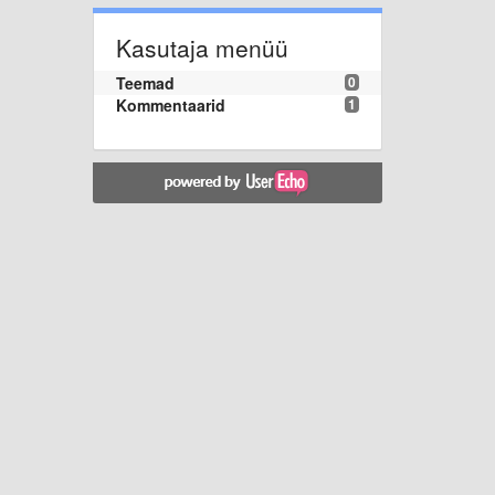
Kasutaja menüü
Teemad
0
Kommentaarid
1