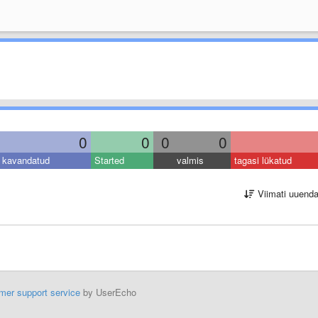
0
0
0
0
kavandatud
Started
valmis
tagasi lükatud
Viimati uuend
mer support service
by UserEcho