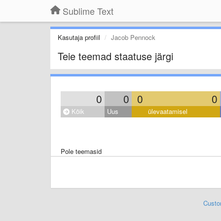
Sublime Text
Kasutaja profiil
Jacob Pennock
Teie teemad staatuse järgi
0
0
0
0
Kõik
Uus
ülevaatamisel
Pole teemasid
Custo