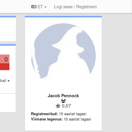
ET
Logi sisse / Registreeri
0
atud
Jacob Pennock
0,07
Registreeritud:
15 aastat tagasi
Viimane tegevus:
15 aastat tagasi