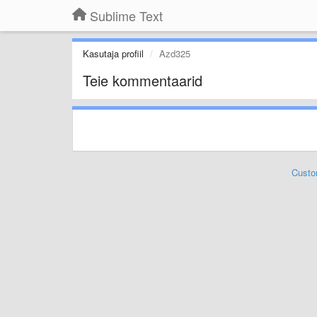
Sublime Text
Kasutaja profiil
Azd325
Teie kommentaarid
Custo