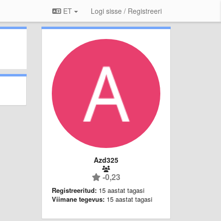
ET
Logi sisse / Registreeri
Azd325
-0,23
Registreeritud:
15 aastat tagasi
Viimane tegevus:
15 aastat tagasi