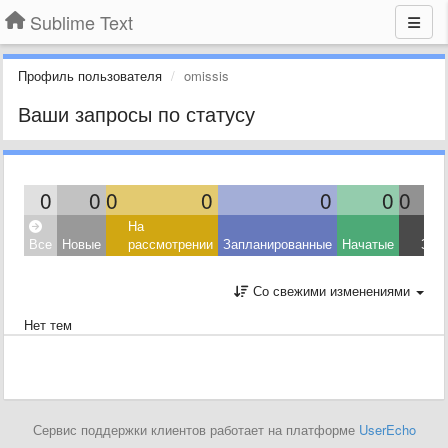
Sublime Text
Профиль пользователя
omissis
Ваши запросы по статусу
0
0
0
0
0
0
0
На
Все
Новые
рассмотрении
Запланированные
Начатые
Зав
Со свежими изменениями
Нет тем
Сервис поддержки клиентов работает на платформе
UserEcho