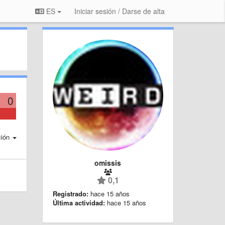
ES
Iniciar sesión / Darse de alta
0
ción
omissis
0,1
Registrado:
hace 15 años
Última actividad:
hace 15 años