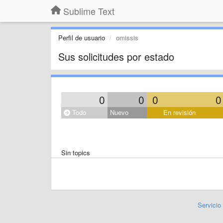
Sublime Text
Perfil de usuario
omissis
Sus solicitudes por estado
0
0
0
0
Todo
Nuevo
En revisión
Sin topics
Servicio