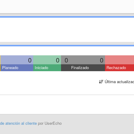
0
0
0
0
Planeado
Iniciado
Finalizado
Rechazado
Última actualiza
 de atención al cliente
por UserEcho