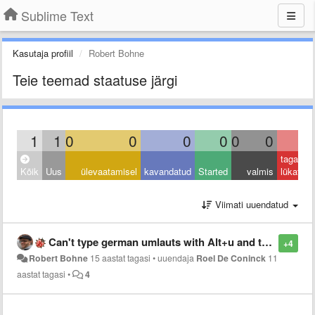
Sublime Text
Kasutaja profiil
Robert Bohne
Teie teemad staatuse järgi
1
1
0
0
0
0
0
0
0
tagasi
Kõik
Uus
ülevaatamisel
kavandatud
Started
valmis
lükatud
Viimati uuendatud
Can't type german umlauts with Alt+u and then u for ü
+4
Robert Bohne
15 aastat tagasi
•
uuendaja
Roel De Coninck
11
aastat tagasi
•
4