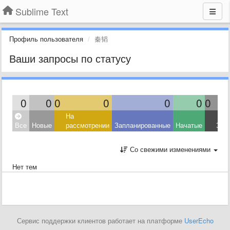
Sublime Text
Профиль пользователя
秦韬
Ваши запросы по статусу
0
0
0
0
0
0
0
На
Все
Новые
рассмотрении
Запланированные
Начатые
Зав
Со свежими изменениями
Нет тем
Сервис поддержки клиентов работает на платформе
UserEcho