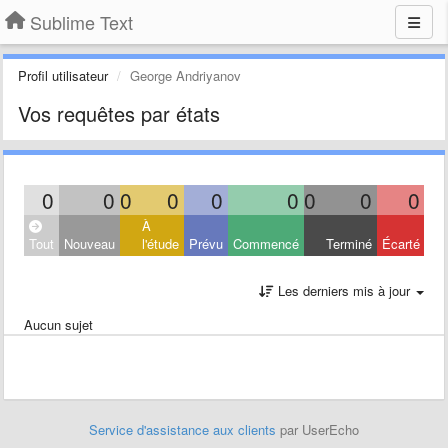
Sublime Text
Profil utilisateur
George Andriyanov
Vos requêtes par états
0
0
0
0
0
0
0
0
0
À
Tout
Nouveau
l'étude
Prévu
Commencé
Terminé
Écarté
Les derniers mis à jour
Aucun sujet
Service d'assistance aux clients
par UserEcho