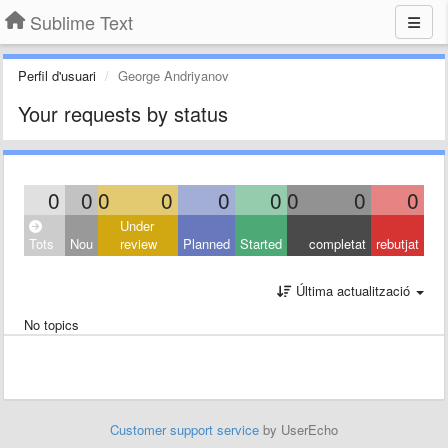
Sublime Text
Perfil d'usuari
George Andriyanov
Your requests by status
0
0
0
0
0
0
0
0
0
Under
Tots
Nou
review
Planned
Started
completat
rebutjat
Última actualització
No topics
Customer support service
by UserEcho