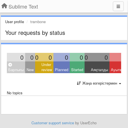
Sublime Text
User profile
trambone
Your requests by status
0
0
0
0
0
0
0
0
Under
Барлығы
New
review
Planned
Started
Аяқталды
Ауытқыд
Жаңа өзгерістермен
No topics
Customer support service
by UserEcho