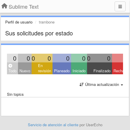
Sublime Text
Perfil de usuario
trambone
Sus solicitudes por estado
0
0
0
0
0
0
0
0
En
Todo
Nuevo
revisión
Planeado
Iniciado
Finalizado
Rechaza
Última actualización
Sin topics
Servicio de atención al cliente
por UserEcho