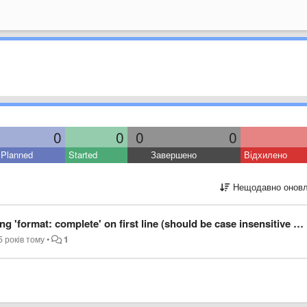
0
0
0
0
Planned
Started
Завершено
Відхилено
Нещодавно оновл
rmat: complete' on first line (should be case insensitive for keys)
5 років тому
•
1