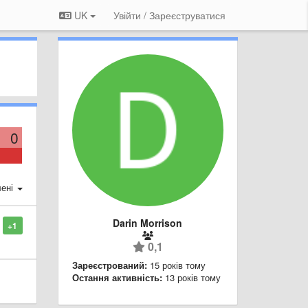
UK
Увійти / Зареєструватися
0
ені
Darin Morrison
+1
0,1
Зареєстрований:
15 років тому
Остання активність:
13 років тому