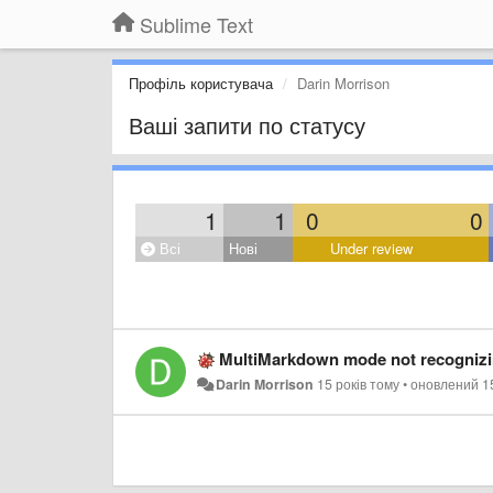
Sublime Text
Профіль користувача
Darin Morrison
Ваші запити по статусу
1
1
0
0
Всі
Нові
Under review
MultiMarkdown mode not recognizing 'fo
Darin Morrison
15 років тому
•
оновлений
1