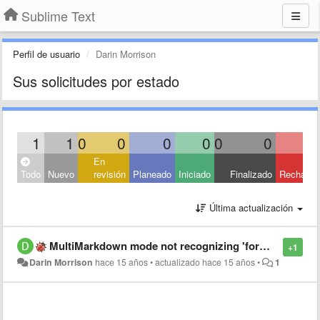
Sublime Text
Perfil de usuario
Darin Morrison
Sus solicitudes por estado
1
1
0
0
0
0
0
0
En
Todo
Nuevo
revisión
Planeado
Iniciado
Finalizado
Rechaza
Última actualización
MultiMarkdown mode not recognizing 'format: complete' on first line (should be case insensitive for keys)
+1
Darin Morrison
hace 15 años
•
actualizado
hace 15 años
•
1