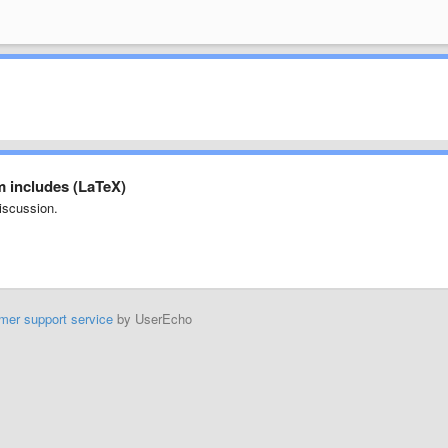
om includes (LaTeX)
iscussion.
mer support service
by UserEcho