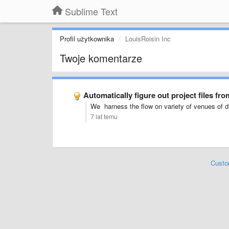
Sublime Text
Profil użytkownika
LouisRoisin Inc
Twoje komentarze
Automatically figure out project files fr
We harness the flow on variety of venues of d
7 lat temu
Custo