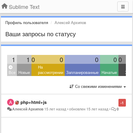
Sublime Text
Профиль пользователя
Алексей Архипов
Ваши запросы по статусу
1
1
0
0
0
0
0
На
Все
Новые
рассмотрении
Запланированные
Начатые
Зав
Со свежими изменениями
php+html+js
-1
Алексей Архипов
15 лет назад
•
обновлен
15 лет назад
•
0