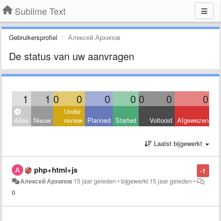
Sublime Text
Gebruikersprofiel
Алексей Архипов
De status van uw aanvragen
1
1
0
0
0
0
0
0
0
Under
Alles
Nieuw
review
Planned
Started
Voltooid
Afgewezen
Laatst bijgewerkt
php+html+js
-1
Алексей Архипов
15 jaar geleden
•
bijgewerkt
15 jaar geleden
•
0