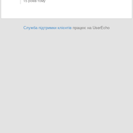
15 років тому
Служба підтримки клієнтів
працює на UserEcho