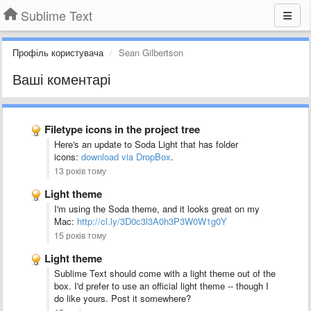
Sublime Text
Профіль користувача
Sean Gilbertson
Ваші коментарі
Filetype icons in the project tree
Here's an update to Soda Light that has folder
icons:
download via DropBox
.
13 років тому
Light theme
I'm using the Soda theme, and it looks great on my
Mac:
http://cl.ly/3D0c3l3A0h3P3W0W1g0Y
15 років тому
Light theme
Sublime Text should come with a light theme out of the
box. I'd prefer to use an official light theme -- though I
do like yours. Post it somewhere?