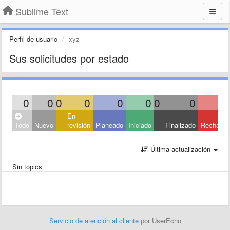
Sublime Text
Perfil de usuario
xyz
Sus solicitudes por estado
0
0
0
0
0
0
0
0
En
Todo
Nuevo
revisión
Planeado
Iniciado
Finalizado
Rechaza
Última actualización
Sin topics
Servicio de atención al cliente
por UserEcho