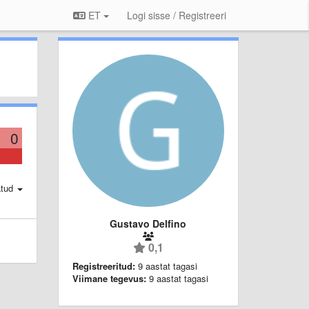
ET
Logi sisse / Registreeri
0
atud
Gustavo Delfino
0,1
Registreeritud:
9 aastat tagasi
Viimane tegevus:
9 aastat tagasi