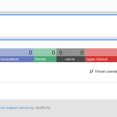
0
0
0
0
kavandatud
Started
valmis
tagasi lükatud
Viimati uuend
mer support service
by UserEcho