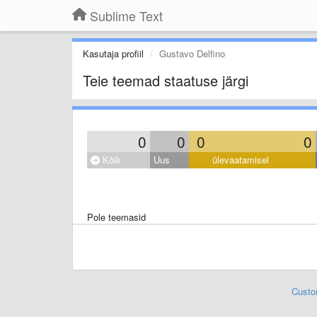
Sublime Text
Kasutaja profiil
Gustavo Delfino
Teie teemad staatuse järgi
0
0
0
0
Kõik
Uus
ülevaatamisel
Pole teemasid
Custo