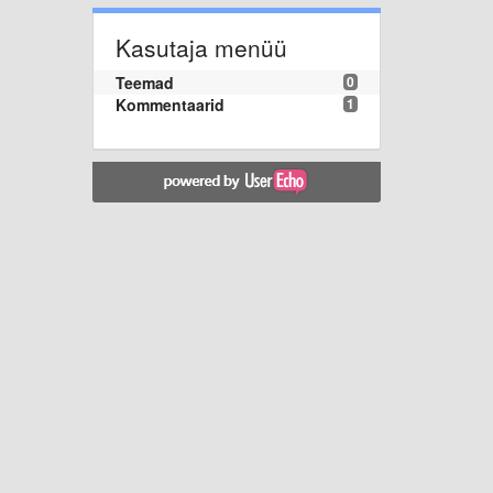
Kasutaja menüü
Teemad
0
Kommentaarid
1