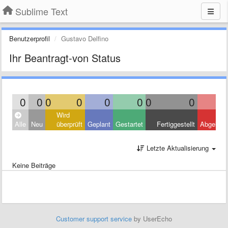
Sublime Text
Benutzerprofil
Gustavo Delfino
Ihr Beantragt-von Status
0
0
0
0
0
0
0
0
Wird
Alle
Neu
überprüft
Geplant
Gestartet
Fertiggestellt
Abgelehn
Letzte Aktualisierung
Keine Beiträge
Customer support service
by UserEcho