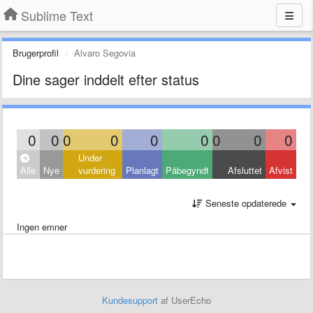
Sublime Text
Brugerprofil
Alvaro Segovia
Dine sager inddelt efter status
0
0
0
0
0
0
0
0
0
Under
Alle
Nye
vurdering
Planlagt
Påbegyndt
Afsluttet
Afvist
Seneste opdaterede
Ingen emner
Kundesupport
af UserEcho