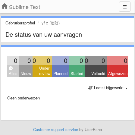
Sublime Text
Gebruikersprofiel
yf z (追随)
De status van uw aanvragen
0
0
0
0
0
0
0
0
0
Under
Alles
Nieuw
review
Planned
Started
Voltooid
Afgewezen
Laatst bijgewerkt
Geen onderwerpen
Customer support service
by UserEcho