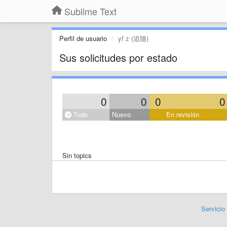
Sublime Text
Perfil de usuario
yf z (追随)
Sus solicitudes por estado
0
0
0
0
Todo
Nuevo
En revisión
Sin topics
Servicio