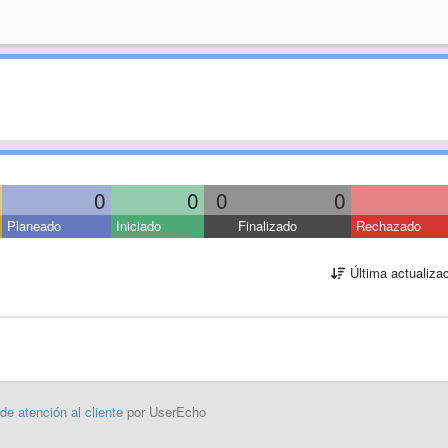
0
0
0
0
Planeado
Iniciado
Finalizado
Rechazado
Última actualiza
 de atención al cliente
por UserEcho