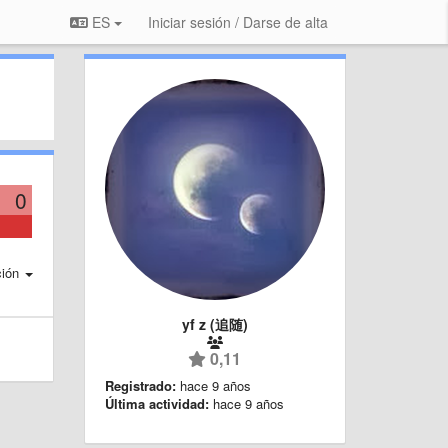
ES
Iniciar sesión / Darse de alta
0
ción
yf z (追随)
0,11
Registrado:
hace 9 años
Última actividad:
hace 9 años