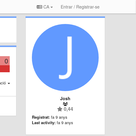
CA
Entrar / Registrar-se
0
ació
Josh
0,44
Registrat:
fa 9 anys
Last activity:
fa 9 anys