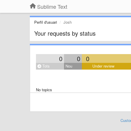
Sublime Text
Perfil d'usuari
Josh
Your requests by status
0
0
0
Tots
Nou
Under review
No topics
Custo