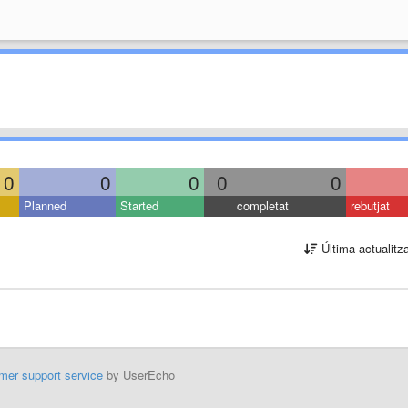
0
0
0
0
0
Planned
Started
completat
rebutjat
Última actualitz
mer support service
by UserEcho